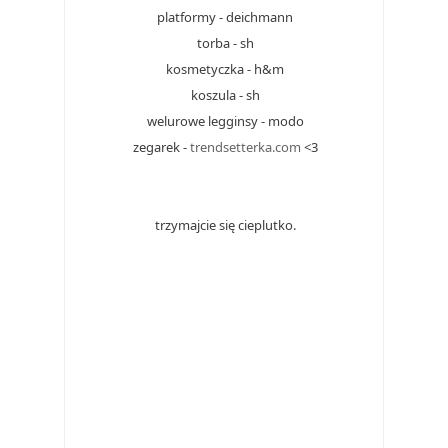
platformy - deichmann
torba - sh
kosmetyczka - h&m
koszula - sh
welurowe legginsy - modo
zegarek -
trendsetterka.com
<3
trzymajcie się cieplutko.