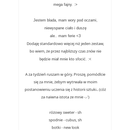
mega fajny. :>
Jestem blada, mam wory pod oczami,
niewyspane ciało i duszę
ale.. mam ferie <3
Dodaję standardowo więcej niż jeden zestaw,
bo wiem, że przez najbliższy czas
znów nie
będzie miał mnie kto sfocić. :<
A za tydzień ruszam w góry. Proszę, pomódlcie
się za mnie, żebym wytrwała w moim
postanowieniu uczenia się z historii sztuki.. (cóż
za naiwna istota ze mnie -.-')
różowy sweter - sh
spodnie - cubus, sh
botki - new look