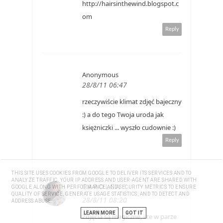
http://hairsinthewind.blogspot.c
om
Reply
Anonymous
28/8/11 06:47
rzeczywiście klimat zdjęć bajeczny
:) a do tego Twoja uroda jak
księżniczki ... wyszło cudownie :)
Reply
THIS SITE USES COOKIES FROM GOOGLE TO DELIVER ITS SERVICES AND TO
ANALYZE TRAFFIC. YOUR IP ADDRESS AND USER-AGENT ARE SHARED WITH
CAROLCA
GOOGLE ALONG WITH PERFORMANCE AND SECURITY METRICS TO ENSURE
QUALITY OF SERVICE, GENERATE USAGE STATISTICS, AND TO DETECT AND
28/8/11 08:20
ADDRESS ABUSE.
LEARN MORE
GOT IT
Zdjęcia są magiczne, i te w parze