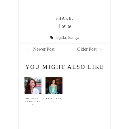
SHARE:
algida
,
francja
← Newer Post
Older Post →
YOU MIGHT ALSO LIKE
MY DIARY -
FRANCJA CZ.
FRANCJA CZ
1
3.