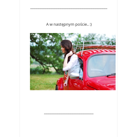
__________________________________________
A w następnym poście.. :)
___________________________