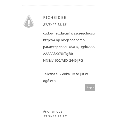
RICHEIDEE
27/8/11 18:13
cudowne zdjęcia! w szczególności
http://4.bp.blogspot.com/-
p4t4mtqe5nA/Tlkd4HQDgdI/AAA
AAAAABKY/6zTeJRb-
NN8/s1600/AB0_2446.JPG
+śliczna sukienka, Ty to już w
ogóle! ;)
Reply
Anonymous
27/8/11 18:37