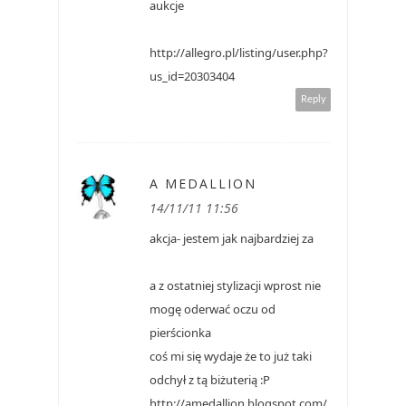
aukcje
http://allegro.pl/listing/user.php?
us_id=20303404
Reply
A MEDALLION
14/11/11 11:56
akcja- jestem jak najbardziej za
a z ostatniej stylizacji wprost nie
mogę oderwać oczu od
pierścionka
coś mi się wydaje że to już taki
odchył z tą biżuterią :P
http://amedallion.blogspot.com/