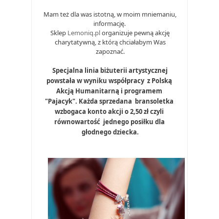
Mam też dla was istotną, w moim mniemaniu,
informację.
Sklep
Lemoniq.pl
organizuje pewną akcję
charytatywną, z którą chciałabym Was
zapoznać.
 Specjalna linia biżuterii artystycznej 
powstała w wyniku współpracy  z Polską 
Akcją Humanitarną i programem 
"Pajacyk". Każda sprzedana  bransoletka 
wzbogaca konto akcji o 2,50 zł czyli 
równowartość  jednego posiłku dla 
głodnego dziecka.