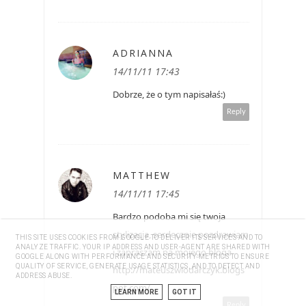
ADRIANNA
14/11/11 17:43
Dobrze, że o tym napisałaś:)
Reply
MATTHEW
14/11/11 17:45
Bardzo podoba mi się twoja
stylizacja, serdecznie pozdrawiam
THIS SITE USES COOKIES FROM GOOGLE TO DELIVER ITS SERVICES AND TO
ANALYZE TRAFFIC. YOUR IP ADDRESS AND USER-AGENT ARE SHARED WITH
i zapraszam na mojego bloga
GOOGLE ALONG WITH PERFORMANCE AND SECURITY METRICS TO ENSURE
QUALITY OF SERVICE, GENERATE USAGE STATISTICS, AND TO DETECT AND
http://mateuszwlodarczyk.blogs
ADDRESS ABUSE.
pot.com/
LEARN MORE
GOT IT
Reply