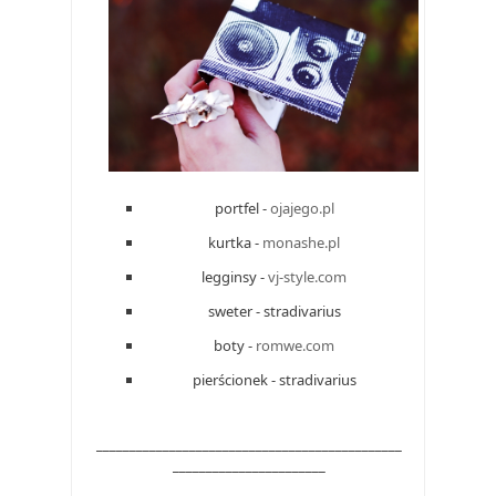
portfel -
ojajego.pl
kurtka -
monashe.pl
legginsy -
vj-style.com
sweter - stradivarius
boty -
romwe.com
pierścionek - stradivarius
______________________________________________
_______________________