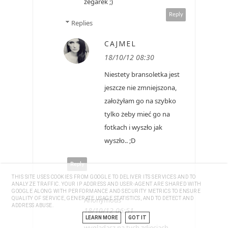
zegarek ;)
Reply
Replies
CAJMEL
18/10/12 08:30
Niestety bransoletka jest
jeszcze nie zmniejszona,
założyłam go na szybko
tylko żeby mieć go na
fotkach i wyszło jak
wyszło.. ;D
Reply
THIS SITE USES COOKIES FROM GOOGLE TO DELIVER ITS SERVICES AND TO
ANALYZE TRAFFIC. YOUR IP ADDRESS AND USER-AGENT ARE SHARED WITH
GOOGLE ALONG WITH PERFORMANCE AND SECURITY METRICS TO ENSURE
QUALITY OF SERVICE, GENERATE USAGE STATISTICS, AND TO DETECT AND
Anonymous
ADDRESS ABUSE.
18/10/12 06:51
LEARN MORE
GOT IT
wyglądasz na tych zdjęciach