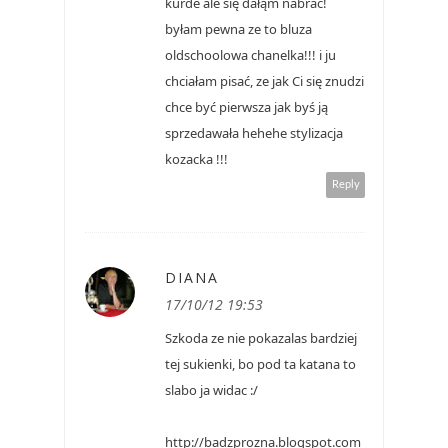
kurde ale się dałąm nabrać!
byłam pewna ze to bluza
oldschoolowa chanelka!!! i ju
chciałam pisać, ze jak Ci się znudzi
chce być pierwsza jak byś ją
sprzedawała hehehe stylizacja
kozacka !!!
Reply
DIANA
17/10/12 19:53
Szkoda ze nie pokazalas bardziej
tej sukienki, bo pod ta katana to
slabo ja widac :/
http://badzprozna.blogspot.com