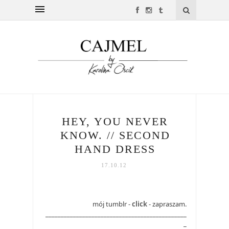
HEY, YOU NEVER
KNOW. // SECOND
HAND DRESS
17.10.12
mój tumblr -
click
- zapraszam.
______________________________________________
_