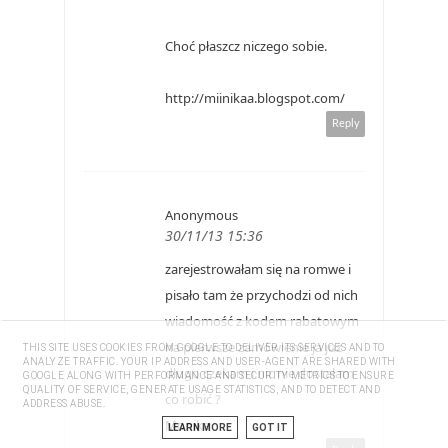
Choć płaszcz niczego sobie.
http://miinikaa.blogspot.com/
Reply
Anonymous
30/11/13 15:36
zarejestrowałam się na romwe i
pisało tam że przychodzi od nich
wiadomość z kodem rabatowym
na pierwsze zamówienie ja już
THIS SITE USES COOKIES FROM GOOGLE TO DELIVER ITS SERVICES AND TO
ANALYZE TRAFFIC. YOUR IP ADDRESS AND USER-AGENT ARE SHARED WITH
długo czekam i nic nie dostałam
GOOGLE ALONG WITH PERFORMANCE AND SECURITY METRICS TO ENSURE
QUALITY OF SERVICE, GENERATE USAGE STATISTICS, AND TO DETECT AND
co robić ?
ADDRESS ABUSE.
Monika
LEARN MORE
GOT IT