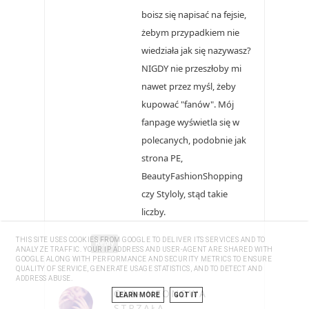
boisz się napisać na fejsie,
żebym przypadkiem nie
wiedziała jak się nazywasz?
NIGDY nie przeszłoby mi
nawet przez myśl, żeby
kupować "fanów". Mój
fanpage wyświetla się w
polecanych, podobnie jak
strona PE,
BeautyFashionShopping
czy Styloly, stąd takie
liczby.
THIS SITE USES COOKIES FROM GOOGLE TO DELIVER ITS SERVICES AND TO
Reply
ANALYZE TRAFFIC. YOUR IP ADDRESS AND USER-AGENT ARE SHARED WITH
GOOGLE ALONG WITH PERFORMANCE AND SECURITY METRICS TO ENSURE
QUALITY OF SERVICE, GENERATE USAGE STATISTICS, AND TO DETECT AND
ADDRESS ABUSE.
OLA- NEONOWA
LEARN MORE
GOT IT
STRZAŁA