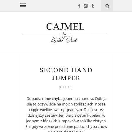
SECOND HAND
JUMPER
9.11.13
Dopadła mnie chyba jesienna chandra. Odbija
się to oczywiście na moich stylizacjach, noszę
ciągle wielkie swetry i jeansy. :) Taki jest też
dzisiejszy zestaw. Ten biały sweter kupiłam w
jednym z łódzkich lumpeksów za kilka złotych.
Eh, gdy wreszcie przestanie padać, chyba znów
wybiorę się na łowy:)