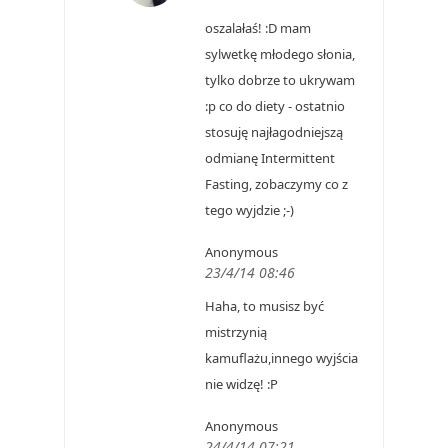
oszalałaś! :D mam
sylwetkę młodego słonia,
tylko dobrze to ukrywam
:p co do diety - ostatnio
stosuję najłagodniejszą
odmianę Intermittent
Fasting, zobaczymy co z
tego wyjdzie ;-)
Anonymous
23/4/14 08:46
Haha, to musisz być
mistrzynią
kamuflażu,innego wyjścia
nie widzę! :P
Anonymous
24/4/14 07:21