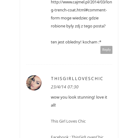
http://www.cajmel.pl/2014/03/lon
g-trench-coat.html#comment-
form moge wiedziec gdzie
robione byly zdj z tego posta?
ten jest obledny! kocham :*
Reply
THISGIRLLOVESCHIC
23/4/14 07:30
wow you look stunning! love it
all!
This Girl Loves Chic
Facebook : ThisGirlLovesChic