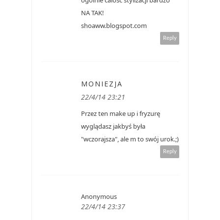
NA TAK!
shoaww.blogspot.com
Reply
MONIEZJA
22/4/14 23:21
Przez ten make up i fryzurę
wyglądasz jakbyś była
"wczorajsza", ale m to swój urok.;)
Reply
Anonymous
22/4/14 23:37