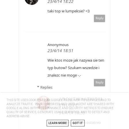
23/4/14 18:22
taki top w lumpeksie? <3
Reply
Anonymous
23/4/14 18:51
Wie ktos moze jak nazywa sie ten
typ butow? Szukam wszedzie i
znalezc nie moge -.-
Reply
Replies
ABOUTWHATWOM
THIS SITE USES COOKIES FROM GOOGLE TO DELIVER ITS SERVICES AND TO
ENLOVE
ANALYZE TRAFFIC. YOUR IP ADDRESS AND USER-AGENT ARE SHARED WITH
GOOGLE ALONG WITH PERFORMANCE AND SECURITY METRICS TO ENSURE
24/4/14 16:56
QUALITY OF SERVICE, GENERATE USAGE STATISTICS, AND TO DETECT AND
ADDRESS ABUSE.
Slip on, robiłam ostatnio
LEARN MORE
GOT IT