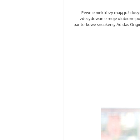
Pewnie niektórzy mają już dosyć
zdecydowanie moje ulubione połą
panterkowe sneakersy Adidas Origin