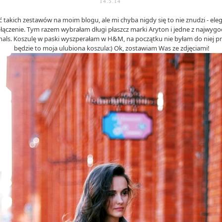
14.5.14
 takich zestawów na moim blogu, ale mi chyba nigdy się to nie znudzi - eleg
czenie. Tym razem wybrałam długi płaszcz marki Aryton i jedne z najwygod
als. Koszulę w paski wyszperałam w H&M, na początku nie byłam do niej prz
będzie to moja ulubiona koszula:) Ok, zostawiam Was ze zdjęciami!