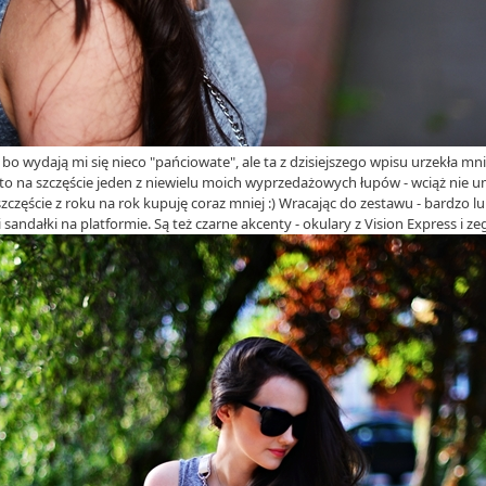
o wydają mi się nieco "pańciowate", ale ta z dzisiejszego wpisu urzekła m
to na szczęście jeden z niewielu moich wyprzedażowych łupów - wciąż nie
zczęście z roku na rok kupuję coraz mniej :) Wracając do zestawu - bardzo lub
 sandałki na platformie. Są też czarne akcenty - okulary z Vision Express i z