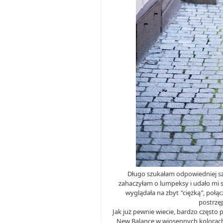
Długo szukałam odpowiedniej sz
zahaczyłam o lumpeksy i udało mi si
wyglądała na zbyt
"
ciężką
"
, połą
postrzęp
Jak już pewnie wiecie, bardzo często
New Balance w wiosennych kolorach.