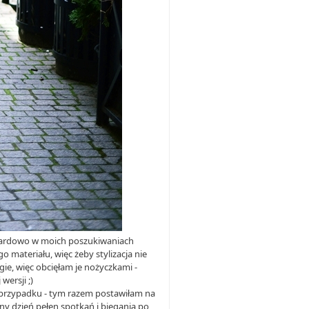
ndardowo w moich poszukiwaniach
 materiału, więc żeby stylizacja nie
gie, więc obcięłam je nożyczkami -
wersji ;)
m przypadku - tym razem postawiłam na
ny dzień pełen spotkań i biegania po