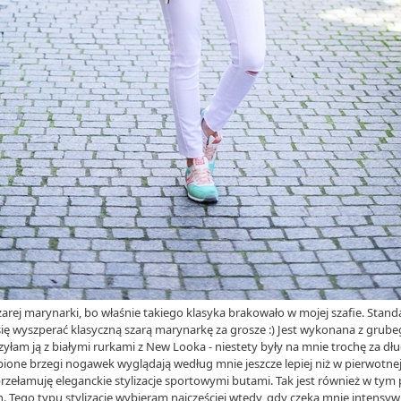
arej marynarki, bo właśnie takiego klasyka brakowało w mojej szafie. Sta
ę wyszperać klasyczną szarą marynarkę za grosze :) Jest wykonana z grubego
czyłam ją z białymi rurkami z New Looka - niestety były na mnie trochę za dłu
ione brzegi nogawek wyglądają według mnie jeszcze lepiej niż w pierwotnej 
 przełamuję eleganckie stylizacje sportowymi butami. Tak jest również w ty
 Tego typu stylizacje wybieram najczęściej wtedy, gdy czeka mnie intensyw