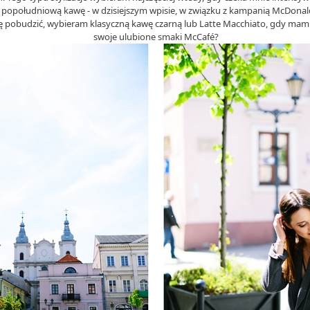
popołudniową kawę - w dzisiejszym wpisie, w związku z kampanią McDonald's,
 się pobudzić, wybieram klasyczną kawę czarną lub Latte Macchiato, gdy mam
swoje ulubione smaki McCa
f
é
?