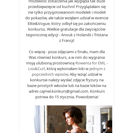
możliwość zobaczenia jak wygląda tak duże
przedsięwzięcie od kuchni! Przyglądałam się
nie tylko przygotowaniom modelek i modeli
do pokazów, ale także wzięłam udział w evencie
Elite&Vogue, który odbył się po zakończeniu
konkursu. Wielkie gratulacje dla zwycięzców
tegorocznej edycji - Anouk z Holandii i Tristana
z Francji!
Co więcej - poza zdjęciami z finału, mam dla
Was również konkurs, a w nim do wygrania
moją ulubioną prostownicę
Rowenta for EML -
Liss&Curl
, którą wykonałam loki w
jednym z
poprzednich wpisów
. Aby wziąć udział w
konkursie należy wysłać zdjęcie fryzury na
bazie prostych włosów lub na bazie loków na
adres cajmel.konkurs@gmail.com. Konkurs
potrwa do 15 stycznia. Powodzenia!