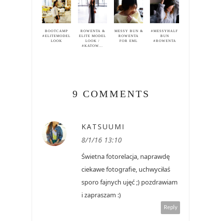
BOOTCAMP
ROWENTA &
MESSY BUN &
#MESSYHALF
#ELITEMODEL
ELITE MODEL
ROWENTA
BUN
LOOK
LOOK /
FOR EML
#ROWENTA
#KATOW...
9 COMMENTS
KATSUUMI
8/1/16 13:10
Świetna fotorelacja, naprawdę
ciekawe fotografie, uchwyciłaś
sporo fajnych ujęć ;) pozdrawiam
i zapraszam :)
Reply