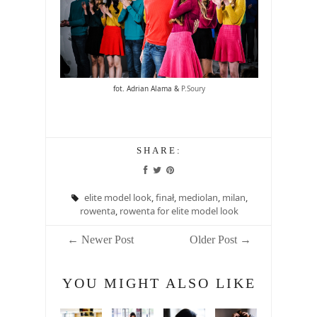
fot. Adrian Alama &
P.Soury
SHARE:
elite model look
,
finał
,
mediolan
,
milan
,
rowenta
,
rowenta for elite model look
← Newer Post
Older Post →
YOU MIGHT ALSO LIKE