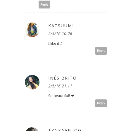
Reply
KATSUUMI
2/5/16 10:26
I like it ;)
Reply
INÊS BRITO
2/5/16 21:11
So beautiful! ❤
Reply
TYNKAABLOG.