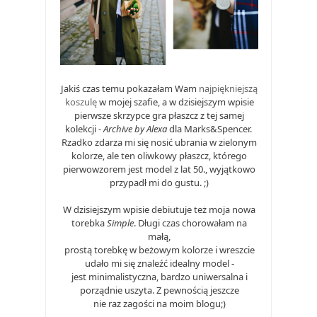
Jakiś czas temu pokazałam Wam
najpiękniejszą
koszulę
w mojej szafie, a w dzisiejszym wpisie
pierwsze skrzypce gra płaszcz z tej samej
kolekcji -
Archive by Alexa
dla Marks&Spencer.
Rzadko zdarza mi się nosić ubrania w zielonym
kolorze, ale ten oliwkowy płaszcz, którego
pierwowzorem jest model z lat 50., wyjątkowo
przypadł mi do gustu. ;)
W dzisiejszym wpisie debiutuje też moja nowa
torebka
Simple
. Długi czas chorowałam na
małą,
prostą torebkę w beżowym kolorze i wreszcie
udało mi się znaleźć idealny model -
jest minimalistyczna, bardzo uniwersalna i
porządnie uszyta. Z pewnością jeszcze
nie raz zagości na moim blogu;)