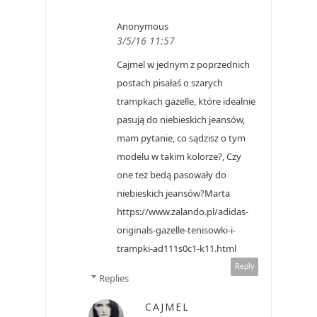
Anonymous
3/5/16 11:57
Cajmel w jednym z poprzednich
postach pisałaś o szarych
trampkach gazelle, które idealnie
pasują do niebieskich jeansów,
mam pytanie, co sądzisz o tym
modelu w takim kolorze?, Czy
one też bedą pasowały do
niebieskich jeansów?Marta
https://www.zalando.pl/adidas-
originals-gazelle-tenisowki-i-
trampki-ad111s0c1-k11.html
Reply
Replies
CAJMEL