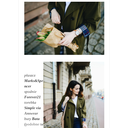
płaszcz
Marks&Spe
ncer
spodnie
Forever21
torebka
Simple via
Answear
buty
Bata
(
podobne
t
u