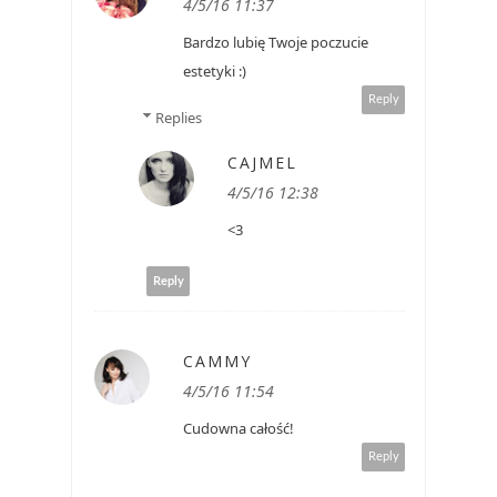
4/5/16 11:37
Bardzo lubię Twoje poczucie
estetyki :)
Reply
Replies
CAJMEL
4/5/16 12:38
<3
Reply
CAMMY
4/5/16 11:54
Cudowna całość!
Reply