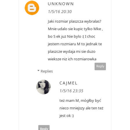
UNKNOWN
1/5/16 20:30
Jaki rozmiar plaszcza wybralas?
Mnie udalo sie kupic tylko Mke ,
bo S ek juz Nie bylo :( I choc
jestem rozmiaru M to jednak te
plaszcze wydaja mi sie duzo
wieksze niz ich rozmiarowka
Reply
Replies
CAJMEL
1/5/16 23:35
też mam M, mógłby być
nieco mniejszy ale ten też
jest ok :)
Reply