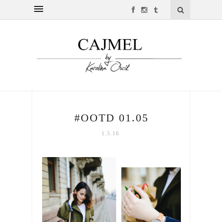
#OOTD 01.05
1.5.16