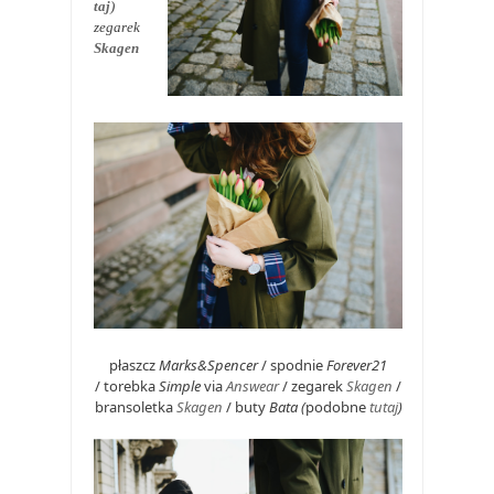
taj
)
zegarek
Skagen
płaszcz
Marks&Spencer
/ spodnie
Forever21
/ torebka
Simple
via
Answear
/ zegarek
Skagen
/
bransoletka
Skagen
/ buty
Bata (
podobne
tutaj
)