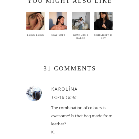
YOU MIGHT ALSO LIKE
BLING BLING
STAY SOFT
KONKURS Z
SIMPLICITY IS
BABOR
KEY
31 COMMENTS
KAROLÍNA
1/5/16 18:46
The combination of colours is
awesome! Is that bag made from
leather?
K.