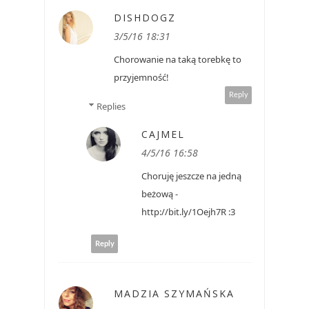
DISHDOGZ
3/5/16 18:31
Chorowanie na taką torebkę to
przyjemność!
Reply
Replies
CAJMEL
4/5/16 16:58
Choruję jeszcze na jedną
beżową -
http://bit.ly/1Oejh7R :3
Reply
MADZIA SZYMAŃSKA