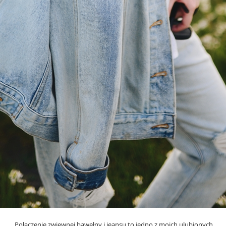
Połączenie zwiewnej bawełny i jeansu to jedno z moich ulubionych