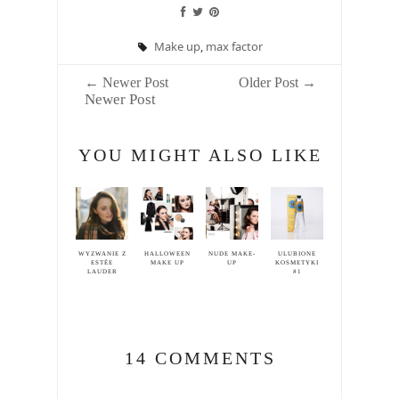
Make up
,
max factor
← Newer Post
Older Post →
Newer Post
YOU MIGHT ALSO LIKE
WYZWANIE Z
HALLOWEEN
NUDE MAKE-
ULUBIONE
ESTÉE
MAKE UP
UP
KOSMETYKI
LAUDER
#1
14 COMMENTS