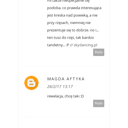
mi także niespecjalnie się
podoba. co prawda interesująca
jest kreska nad powieką, a nie
przy rzęsach, niemniej nie
prezentuje się to dobrze. no i...
ten tusz do rzęs, tak bardzo
tandetny... :P //
skydancing.pl
Reply
MAGDA AFTYKA
26/2/17 13:17
rewelacja, chcę taki :D
Reply