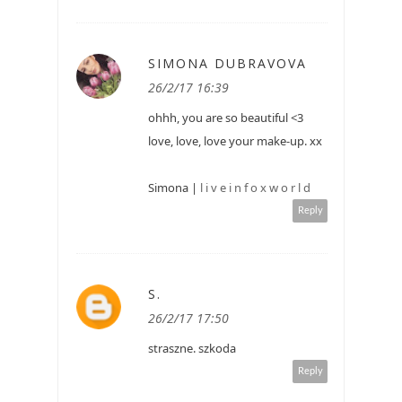
SIMONA DUBRAVOVA
26/2/17 16:39
ohhh, you are so beautiful <3
love, love, love your make-up. xx
Simona |
l i v e i n f o x w o r l d
Reply
S.
26/2/17 17:50
straszne. szkoda
Reply