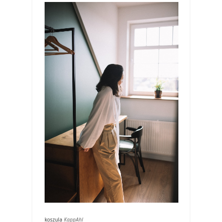
koszula
KappAhl