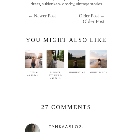
dress
,
sukienka w grochy
,
vintage stories
← Newer Post
Older Post →
Older Post
YOU MIGHT ALSO LIKE
DENIM
SUMMER
SUMMERTIME
WHITE SANDS
#KAPPAHL
STORIES &
KAPPAHL
27 COMMENTS
TYNKAABLOG.