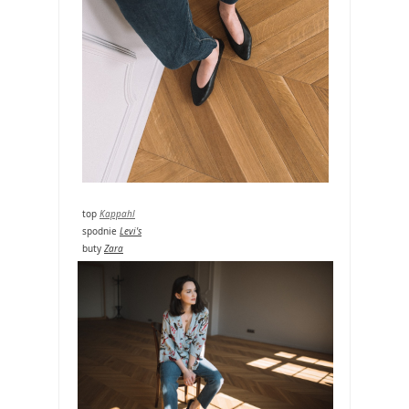
top
Kappahl
spodnie
Levi's
buty
Zara