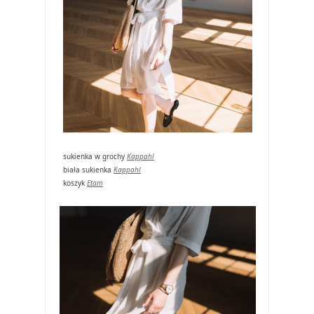
sukienka w grochy
Kappahl
biała sukienka
Kappahl
koszyk
Etam