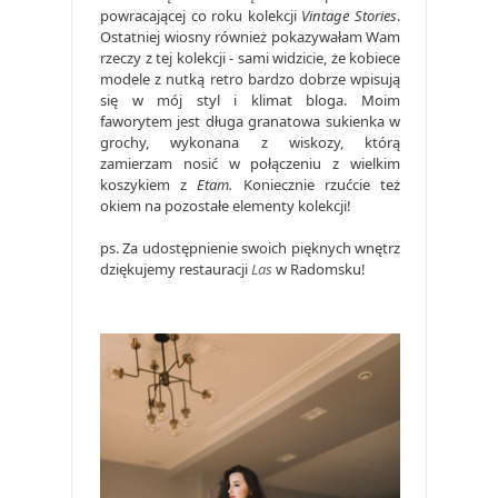
powracającej co roku kolekcji
Vintage Stories
.
Ostatniej wiosny również pokazywałam Wam
rzeczy z tej kolekcji - sami widzicie, że kobiece
modele z nutką retro bardzo dobrze wpisują
się w mój styl i klimat bloga. Moim
faworytem jest długa granatowa sukienka w
grochy, wykonana z wiskozy, którą
zamierzam nosić w połączeniu z wielkim
koszykiem z
Etam.
Koniecznie rzućcie też
okiem na pozostałe elementy kolekcji!
ps. Za udostępnienie swoich pięknych wnętrz
dziękujemy restauracji
Las
w Radomsku!
.