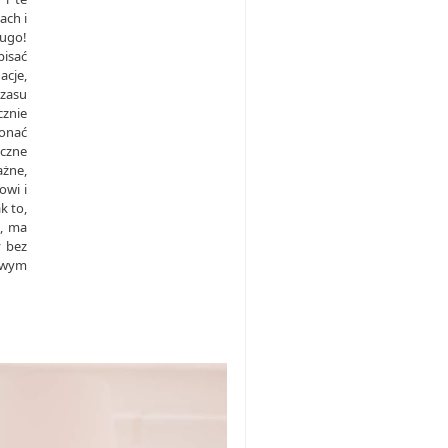
ach i
ługo!
pisać
acje,
czasu
znie
konać
ęczne
ażne,
owi i
k to,
m, ma
y bez
lowym