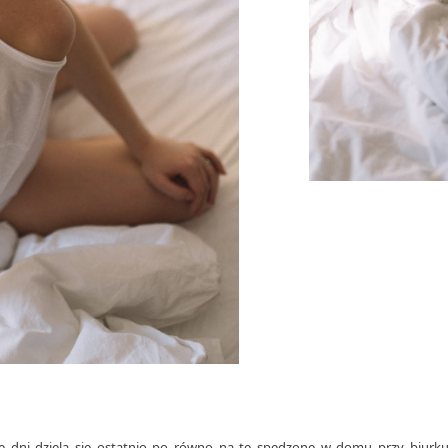
e dni dzielą się ostatnio po równo na te spędzone w domu przy biurku