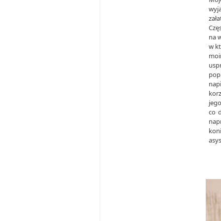
wyj
zała
Częs
na w
w kt
moi
usp
pop
nap
kor
jego
co 
nap
koni
asy
.