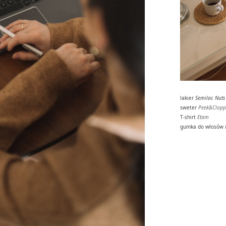
lakier
Semilac Nuts
sweter
Peek&Clopp
T-shirt
Etam
gumka do włosów