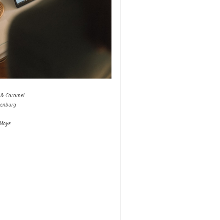
 & Caramel
enburg
Moye