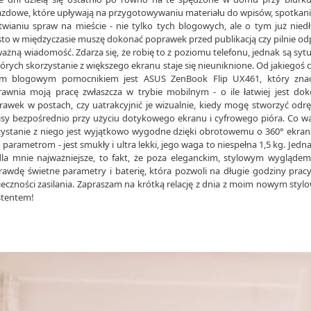
azdowe, które upływają na przygotowywaniu materiału do wpisów, spotkani
twianiu spraw na mieście - nie tylko tych blogowych, ale o tym już nied
to w międzyczasie muszę dokonać poprawek przed publikacją czy pilnie od
ażną wiadomość. Zdarza się, że robię to z poziomu telefonu, jednak są sytu
órych skorzystanie z większego ekranu staje się nieuniknione. Od jakiegoś 
m blogowym pomocnikiem jest ASUS ZenBook Flip UX461, który znac
rawnia moją pracę zwłaszcza w trybie mobilnym - o ile łatwiej jest do
rawek w postach, czy uatrakcyjnić je wizualnie, kiedy mogę stworzyć odr
isy bezpośrednio przy użyciu dotykowego ekranu i cyfrowego pióra. Co w
zystanie z niego jest wyjątkowo wygodne dzięki obrotowemu o 360° ekran
 parametrom - jest smukły i ultra lekki, jego waga to niespełna 1,5 kg. Jedna
dla mnie najważniejsze, to fakt, że poza eleganckim, stylowym wygląde
rawdę świetne parametry i baterię, która pozwoli na długie godziny prac
eczności zasilania. Zapraszam na krótką relację z dnia z moim nowym sty
stentem!