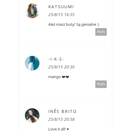
KATSUUMI
25/8/15 16:35
Ależ masz buty! Są genialne :)
Reply
-I-K-S-
25/8/15 20:30
mango ❤️❤️
Reply
INÊS BRITO
25/8/15 20:58
Love it all! ♥