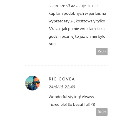
sa urocze <3 az zaluje, ze nie
kupilam podobnych w parfois na
wyprzedazy ;((( kosztowaly tylko
39zl ale jak po nie wrocilam kilka
godzin pozniej to juz ich nie bylo
buu
Reply
RIC GOVEA
24/8/15 22:49
Wonderful styling! Always
incredible! So beautiful! <3
Reply