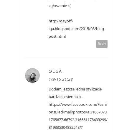
zgłoszenie : (
http://dayoff-
iga.blogspot.com/2015/08/blog-
post.html
Reply
OLGA
1/9/15 21:28
Dodam jeszcze jedną stylizacje
bardziej jesienna :) -
https://www.facebook.com/Fashi
onsBlackmail/photos/a.31667073
1765677.66792.316661178433299/
819335304832548/?