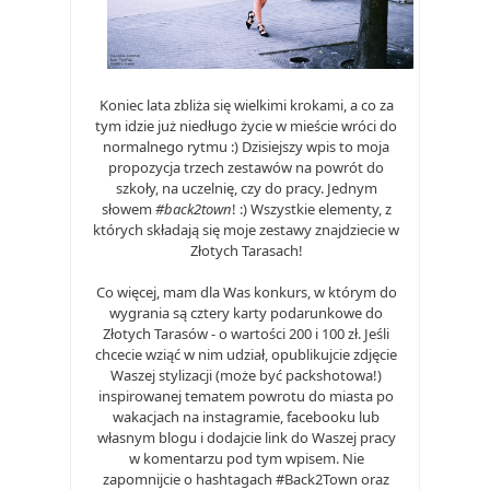
Koniec lata zbliża się wielkimi krokami, a co za
tym idzie już niedługo życie w mieście wróci do
normalnego rytmu :) Dzisiejszy wpis to moja
propozycja trzech zestawów na powrót do
szkoły, na uczelnię, czy do pracy. Jednym
słowem
#back2town
! :) Wszystkie elementy, z
których składają się moje zestawy znajdziecie w
Złotych Tarasach!
Co więcej, mam dla Was konkurs, w którym do
wygrania są cztery karty podarunkowe do
Złotych Tarasów - o wartości 200 i 100 zł. Jeśli
chcecie wziąć w nim udział, opublikujcie zdjęcie
Waszej stylizacji (może być packshotowa!)
inspirowanej tematem powrotu do miasta po
wakacjach na instagramie, facebooku lub
własnym blogu i dodajcie link do Waszej pracy
w komentarzu pod tym wpisem. Nie
zapomnijcie o hashtagach #Back2Town oraz